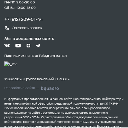
Пн-Пт: 9:00-20:00
Сб-Вс: 10:00-18:00
+7 (812) 209-01-44
Заказать звонок
Мы в социальных сетях
Подпишись на наш Telegram-канал
©1992-2026 Группа компаний «ТРЕСТ»
Разработка сайта —
Информация, представленная на данном сайте, носит информационный характер и
не является публичной офертой, определяемой положениями статьи 437 ГК РФ.
Любое использование текстов, изображений, файлов, планировок и видео,
расположенных на сайте
trest-group.ru
, не допускается без письменного
разрешения ООО «СТН».
Характеристики объектов, представленных на данном
сайте в виде текстов и изображений, являются проектными и могут быть изменены
в порядке, предусмотренном действующим законодательством.
В соответствии с