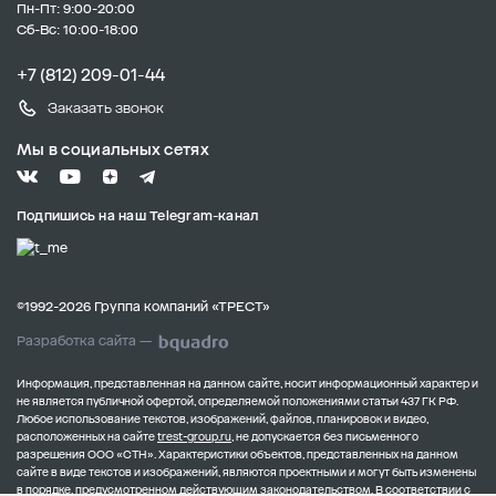
Пн-Пт: 9:00-20:00
Сб-Вс: 10:00-18:00
+7 (812) 209-01-44
Заказать звонок
Мы в социальных сетях
Подпишись на наш Telegram-канал
©1992-2026 Группа компаний «ТРЕСТ»
Разработка сайта —
Информация, представленная на данном сайте, носит информационный характер и
не является публичной офертой, определяемой положениями статьи 437 ГК РФ.
Любое использование текстов, изображений, файлов, планировок и видео,
расположенных на сайте
trest-group.ru
, не допускается без письменного
разрешения ООО «СТН».
Характеристики объектов, представленных на данном
сайте в виде текстов и изображений, являются проектными и могут быть изменены
в порядке, предусмотренном действующим законодательством.
В соответствии с