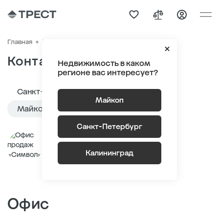
Контакты
Главная
Контакты
Недвижимость в каком
регионе вас интересует?
Санкт-Петербург
Калининград
Майкоп
Майкоп
Санкт-Петербург
Офис продаж «Символ»
Калининград
Майкоп, ул. Победы / ул. Некрасова
Офис