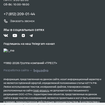
Сб-Вс: 10:00-18:00
+7 (812) 209-01-44
Заказать звонок
Мы в социальных сетях
Подпишись на наш Telegram-канал
©1992-2026 Группа компаний «ТРЕСТ»
Разработка сайта —
Информация, представленная на данном сайте, носит информационный характер и
не является публичной офертой, определяемой положениями статьи 437 ГК РФ.
Любое использование текстов, изображений, файлов, планировок и видео,
расположенных на сайте
trest-group.ru
, не допускается без письменного
разрешения ООО «СТН».
Характеристики объектов, представленных на данном
сайте в виде текстов и изображений, являются проектными и могут быть изменены
в порядке, предусмотренном действующим законодательством.
В соответствии с