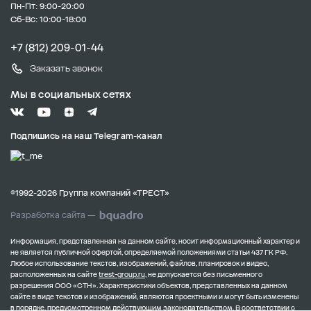
Пн-Пт: 9:00-20:00
Сб-Вс: 10:00-18:00
+7 (812) 209-01-44
Заказать звонок
Мы в социальных сетях
Подпишись на наш Telegram-канал
©1992-2026 Группа компаний «ТРЕСТ»
Разработка сайта —
Информация, представленная на данном сайте, носит информационный характер и
не является публичной офертой, определяемой положениями статьи 437 ГК РФ.
Любое использование текстов, изображений, файлов, планировок и видео,
расположенных на сайте
trest-group.ru
, не допускается без письменного
разрешения ООО «СТН».
Характеристики объектов, представленных на данном
сайте в виде текстов и изображений, являются проектными и могут быть изменены
в порядке, предусмотренном действующим законодательством.
В соответствии с