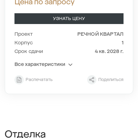
Цена по запросу
УЗНАТЬ ЦЕНУ
Проект
РЕЧНОЙ КВАРТАЛ
Корпус
1
Срок сдачи
4 кв. 2028 г.
Все характеристики
Секция
3
Распечатать
Поделиться
Этаж
9/24
Тип планировки
3-8
2
Общая площадь , м
80.53
2
Жилая площадь , м
40.94
2
Площадь кухни , м
19.11
Отделка