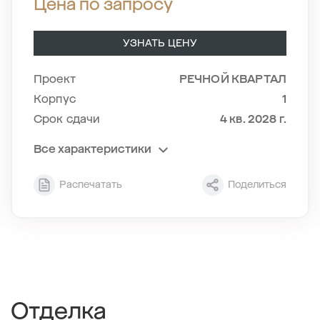
Цена по запросу
УЗНАТЬ ЦЕНУ
Проект
РЕЧНОЙ КВАРТАЛ
Корпус
1
Срок сдачи
4 кв. 2028 г.
Все характеристики
Секция
3
Распечатать
Поделиться
Этаж
17/24
Тип планировки
3-8
2
Общая площадь , м
80.12
2
Жилая площадь , м
40.94
2
Площадь кухни , м
18.6
Отделка