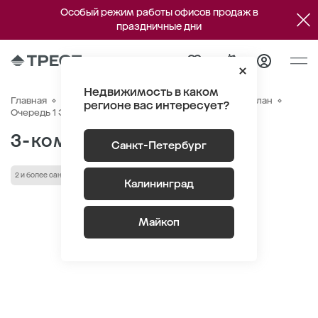
Особый режим работы офисов продаж в
праздничные дни
Недвижимость в каком
Главная
Квартиры
ЖК «Речной квартал»
Генплан
регионе вас интересует?
Квартира №63
Очередь 1 Этаж 9
Корпус 1
3-комнатная 79.28 м
2
Санкт-Петербург
2 и более санузла
Высота потолка 2.72 м
Кухня-гостиная
Калининград
Майкоп