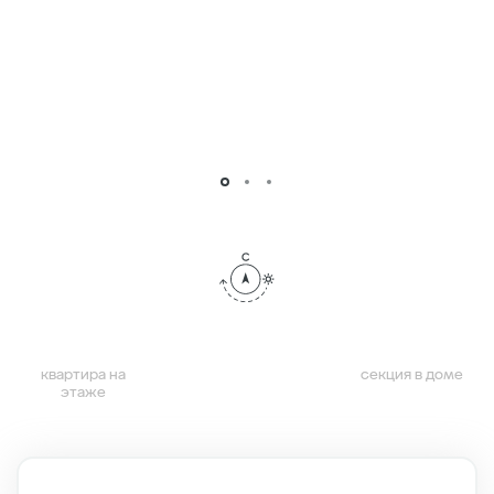
квартира на
секция в доме
этаже