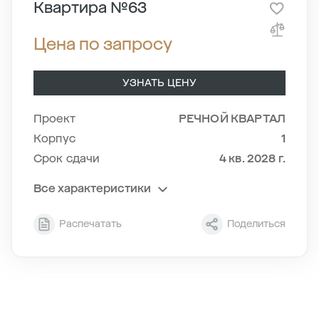
Квартира №63
Цена по запросу
УЗНАТЬ ЦЕНУ
Проект
РЕЧНОЙ КВАРТАЛ
Корпус
1
Срок сдачи
4 кв. 2028 г.
Все характеристики
Секция
1
Распечатать
Поделиться
Этаж
9/24
Тип планировки
1-2
2
Общая площадь , м
79.28
2
Жилая площадь , м
38.76
2