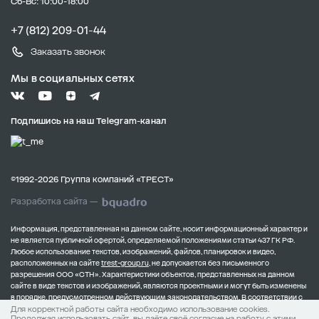
Сб-Вс: 10:00-18:00
+7 (812) 209-01-44
Заказать звонок
Мы в социальных сетях
Подпишись на наш Telegram-канал
©1992-2026 Группа компаний «ТРЕСТ»
Разработка сайта —
Информация, представленная на данном сайте, носит информационный характер и
не является публичной офертой, определяемой положениями статьи 437 ГК РФ.
Любое использование текстов, изображений, файлов, планировок и видео,
расположенных на сайте
trest-group.ru
, не допускается без письменного
разрешения ООО «СТН».
Характеристики объектов, представленных на данном
сайте в виде текстов и изображений, являются проектными и могут быть изменены
в порядке, предусмотренном действующим законодательством.
В соответствии с
Для корректной работы сайта необходимо использование cookies.
Федеральным законом от 30.12.2004 № 214-ФЗ, полная информация о застройщике
Продолжая использовать сайт, вы даёте своё согласие на работу с этими