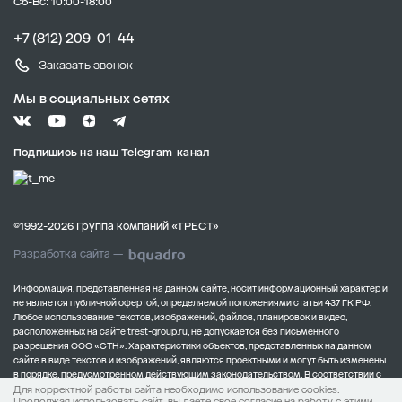
Сб-Вс: 10:00-18:00
+7 (812) 209-01-44
Заказать звонок
Мы в социальных сетях
Подпишись на наш Telegram-канал
©1992-2026 Группа компаний «ТРЕСТ»
Разработка сайта —
Информация, представленная на данном сайте, носит информационный характер и
не является публичной офертой, определяемой положениями статьи 437 ГК РФ.
Любое использование текстов, изображений, файлов, планировок и видео,
расположенных на сайте
trest-group.ru
, не допускается без письменного
разрешения ООО «СТН».
Характеристики объектов, представленных на данном
сайте в виде текстов и изображений, являются проектными и могут быть изменены
в порядке, предусмотренном действующим законодательством.
В соответствии с
Для корректной работы сайта необходимо использование cookies.
Федеральным законом от 30.12.2004 № 214-ФЗ, полная информация о застройщике
Продолжая использовать сайт, вы даёте своё согласие на работу с этими