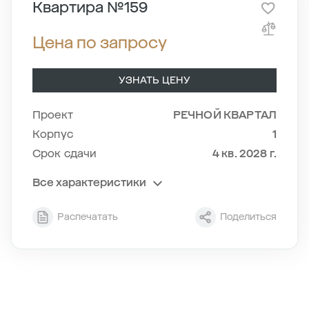
Квартира №159
Цена по запросу
УЗНАТЬ ЦЕНУ
Проект
РЕЧНОЙ КВАРТАЛ
Корпус
1
Срок сдачи
4 кв. 2028 г.
Все характеристики
Секция
1
Распечатать
Поделиться
Этаж
19/24
Тип планировки
1-8
2
Общая площадь , м
77.41
2
Жилая площадь , м
32.87
2