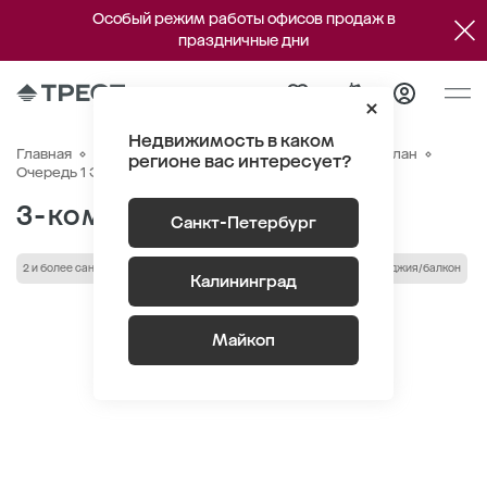
Особый режим работы офисов продаж в
праздничные дни
Недвижимость в каком
Главная
Квартиры
ЖК «Речной квартал»
Генплан
регионе вас интересует?
Квартира №159
Очередь 1 Этаж 19
Корпус 1
3-комнатная 77.41 м
2
Санкт-Петербург
2 и более санузла
Высота потолка 2.72 м
Кухня-гостиная
лоджия/балкон
Калининград
Майкоп