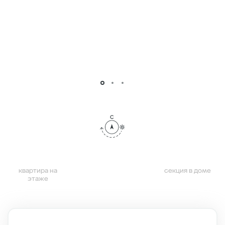
квартира на
секция в доме
этаже