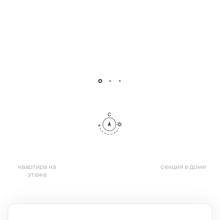
квартира на
секция в доме
этаже