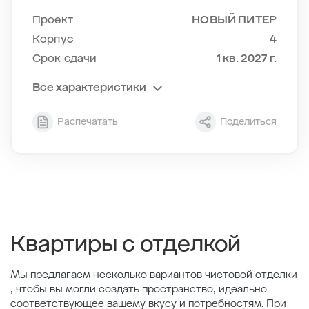
Проект
НОВЫЙ ПИТЕР
Корпус
4
Срок сдачи
1 кв. 2027 г.
Все характеристики
Секция
9
Распечатать
Поделиться
Этаж
9/11
Тип планировки
9-5
2
Общая площадь , м
35.4
2
Жилая площадь , м
10.57
2
Площадь кухни , м
15.32
Квартиры с отделкой
Мы предлагаем несколько вариантов чистовой отделки
, чтобы вы могли создать пространство, идеально
соответствующее вашему вкусу и потребностям. При