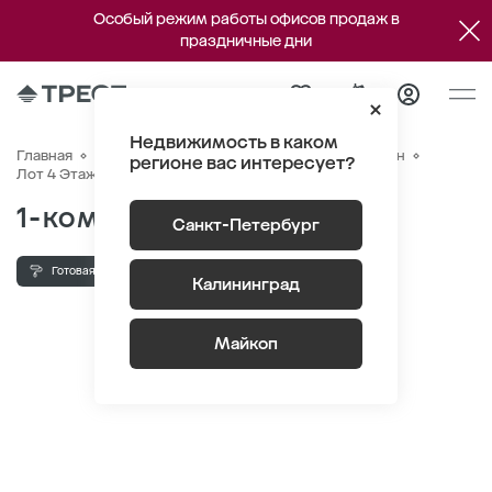
Особый режим работы офисов продаж в
праздничные дни
Недвижимость в каком
Главная
Квартиры
ЖК «Новый Питер»
Генплан
регионе вас интересует?
Квартира №651
Лот 4 Этаж 9
Секция 9
1-комнатная 35.4 м
2
Санкт-Петербург
Готовая отделка
Высота потолка 2.75 м
Калининград
Майкоп