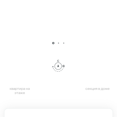
квартира на
секция в доме
этаже