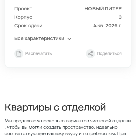
Проект
НОВЫЙ ПИТЕР
Корпус
3
Срок сдачи
4 кв. 2026 г.
Все характеристики
Секция
4
Распечатать
Поделиться
Этаж
5/12
Тип планировки
4-4
2
Общая площадь , м
37.89
2
Жилая площадь , м
11.98
2
Площадь кухни , м
20.08
Квартиры с отделкой
Мы предлагаем несколько вариантов чистовой отделки
, чтобы вы могли создать пространство, идеально
соответствующее вашему вкусу и потребностям. При