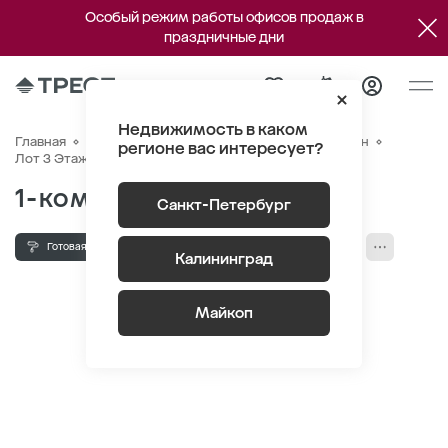
Особый режим работы офисов продаж в
праздничные дни
Недвижимость в каком
Главная
Квартиры
ЖК «Новый Питер»
Генплан
регионе вас интересует?
Квартира №196
Лот 3 Этаж 5
Секция 4
1-комнатная 37.89 м
2
Санкт-Петербург
Готовая отделка
Высота потолка 2.75 м
Кухня-гостиная
Калининград
лоджия/балкон
Майкоп