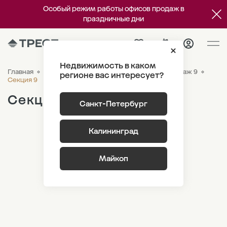
Особый режим работы офисов продаж в
праздничные дни
Недвижимость в каком
Главная
ЖК «Новый Питер»
Генплан
Лот 4 Этаж 9
регионе вас интересует?
Секция 9
Секция 9
Санкт-Петербург
Калининград
Майкоп