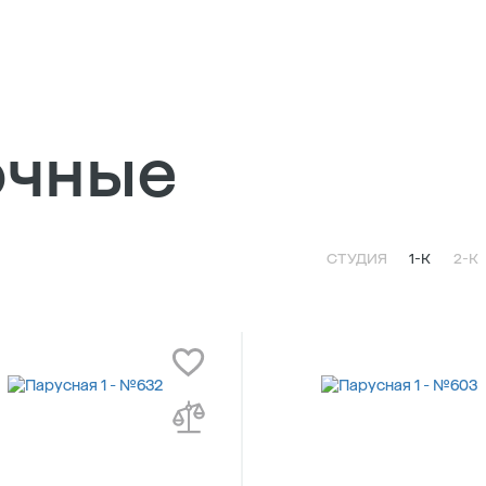
очные
СТУДИЯ
1-К
2-К