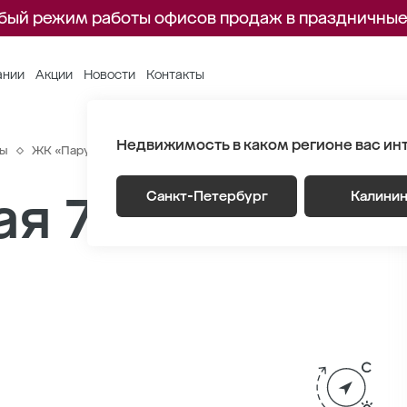
бый режим работы офисов продаж в праздничные
ании
Акции
Новости
Контакты
Недвижимость в каком регионе вас ин
ры
ЖК «Парусная 1»
Генплан
Корпус 4.1 Этаж 9
Секция 1
я 70.7 м
Санкт-Петербург
Калини
2