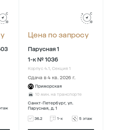
су
Цена по запросу
Цена
603
Парусная 1
Парус
Корпус 1
1-к № 1036
Сдача в
Корпус 4.1, Секция 1
При
Сдача в 4 кв. 2026 г.
10 м
Приморская
Санкт-П
10 мин. на транспорте
Парусная
Санкт-Петербург, ул.
этаж
Парусная, д. 1
35.4
36.2
1-к
5 этаж