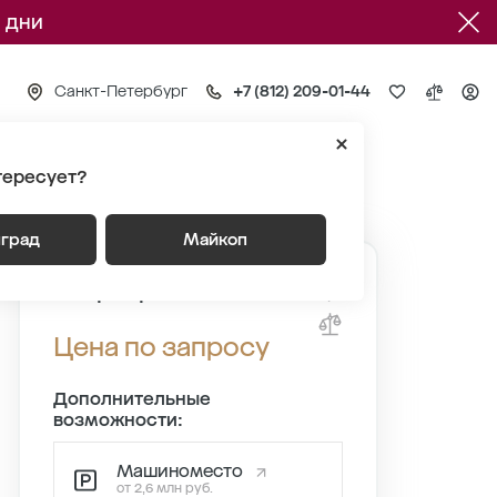
 дни
Санкт-Петербург
+7 (812) 209-01-44
тересует?
Квартира №1067
нград
Майкоп
Квартира №1067
Цена по запросу
Дополнительные
возможности:
Машиноместо
от 2,6 млн руб.