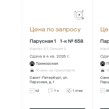
осу
Цена по запросу
Це
№ 328
Парусная 1
1-к № 658
Пар
Корпус 3.1, Секция 2
Корп
Сдача в 4 кв. 2026 г.
Сдач
Приморская
П
рте
10 мин. на транспорте
1
Санкт-Петербург, ул.
Санк
Парусная, д. 1
Пару
3 этаж
42
1-к
1 этаж
3