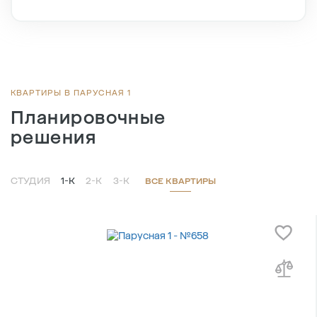
Этаж
1/8
Тип планировки
3-5
2
Общая площадь , м
50.7
2
Жилая площадь , м
19.7
2
Площадь кухни , м
14
КВАРТИРЫ В ПАРУСНАЯ 1
Планировочные
решения
СТУДИЯ
1-К
2-К
3-К
ВСЕ КВАРТИРЫ