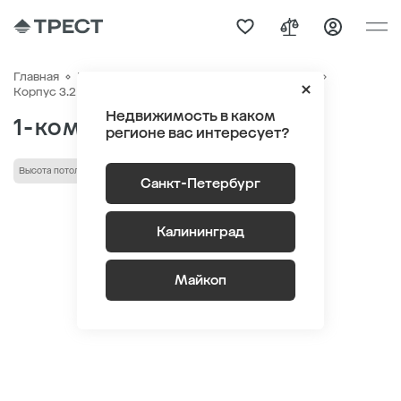
Главная
Квартиры
ЖК «Парусная 1»
Генплан
Квартира №837
Корпус 3.2 Этаж 1
Секция 3
Недвижимость в каком
1-комнатная 50.7 м
2
регионе вас интересует?
Высота потолка 2.9 м
С террасой
Санкт-Петербург
Калининград
Майкоп