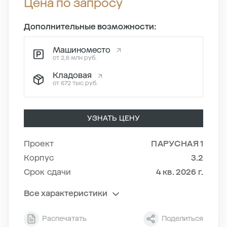
Цена по запросу
Дополнительные возможности:
Машиноместо
от 2,6 млн руб.
Кладовая
от 672 тыс руб.
УЗНАТЬ ЦЕНУ
Проект
ПАРУСНАЯ 1
Корпус
3.2
Срок сдачи
4 кв. 2026 г.
Все характеристики
Секция
3
Распечатать
Поделиться