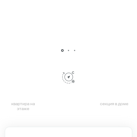
квартира на
секция в доме
этаже