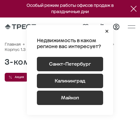
Особый режим работы офисов продаж в
праздничные дни
Недвижимость в каком
Главная
Квартиры
ЖК «Парусная 1»
Генплан
регионе вас интересует?
Квартира №271
Корпус 1.3 Этаж 8
Секция 1
3-комнатная 77 м
2
Санкт-Петербург
Акция
Высота потолка 2.9 м
Кухня-гостиная
Калининград
Майкоп