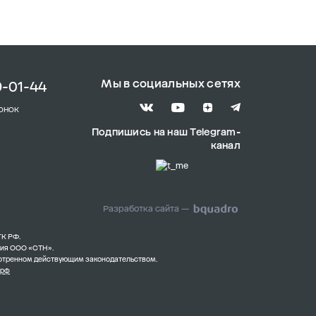
Мы в социальных сетях
9-01-44
онок
Подпишись на наш Telegram-
канал
Разработка сайта —
ГК РФ.
ния ООО «СТН».
смотренном действующим законодательством.
.рф