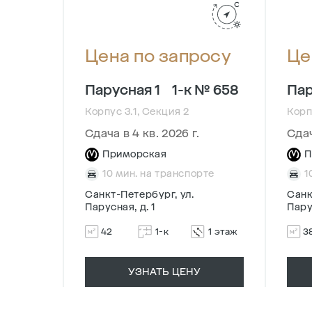
осу
Цена по запросу
Це
№ 144
Парусная 1
1-к № 658
Пар
Корпус 3.1, Секция 2
Корп
Сдача в 4 кв. 2026 г.
Сдач
Приморская
П
рте
10 мин. на транспорте
1
Санкт-Петербург, ул.
Санк
Парусная, д. 1
Пару
5 этаж
42
1-к
1 этаж
3
УЗНАТЬ ЦЕНУ