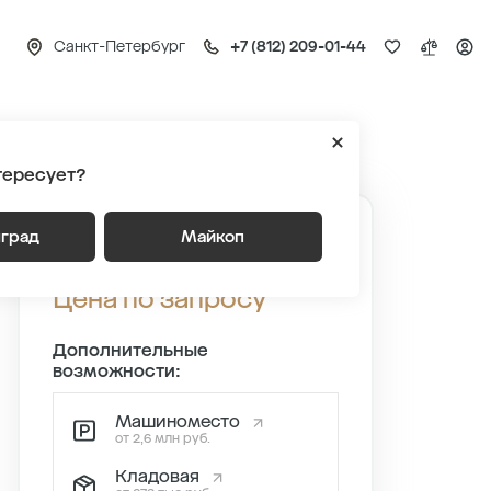
Санкт-Петербург
+7 (812) 209-01-44
Квартира №1018
тересует?
нград
Майкоп
Квартира №1018
Цена по запросу
Дополнительные
возможности:
Машиноместо
от 2,6 млн руб.
Кладовая