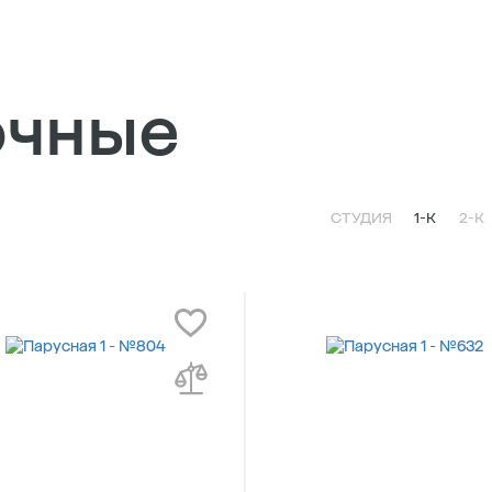
очные
СТУДИЯ
1-К
2-К