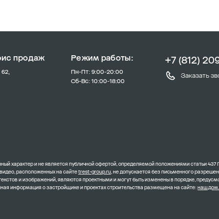
фис продаж
Режим работы:
+7 (812) 20
 62,
Пн-Пт: 9:00-20:00
Заказать зв
Сб-Вс: 10:00-18:00
ый характер и не является публичной офертой, определяемой положениями статьи 437 
 видео, расположенных на сайте
trest-group.ru
, не допускается без письменного разреше
 текстов и изображений, являются проектными и могут быть изменены в порядке, преду
олная информация о застройщике и проектах строительства размещена на сайте:
наш.дом