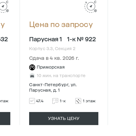
су
Цена по запросу
Цена
632
Парусная 1
1-к № 922
Парус
Корпус 3.3, Секция 2
Корпус 2
Сдача в 4 кв. 2026 г.
Сдача в
Приморская
При
10 мин. на транспорте
10 м
Санкт-Петербург, ул.
Санкт-П
Парусная, д. 1
Парусная
этаж
47.4
1-к
1 этаж
50.5
УЗНАТЬ ЦЕНУ