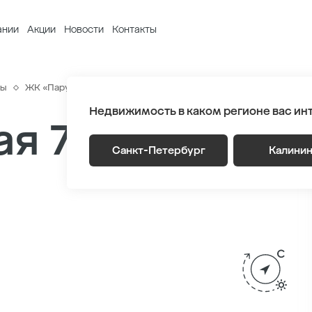
ании
Акции
Новости
Контакты
ры
ЖК «Парусная 1»
Генплан
Корпус 4.1 Этаж 3
Секция 1
Недвижимость в каком регионе вас ин
я 70.9 м
2
Санкт-Петербург
Калини