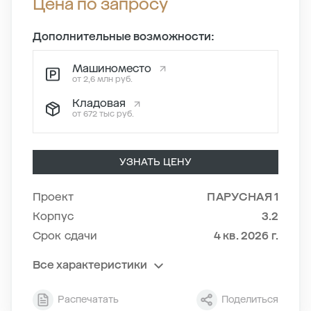
Цена по запросу
Дополнительные возможности:
Машиноместо
от 2,6 млн руб.
Кладовая
от 672 тыс руб.
УЗНАТЬ ЦЕНУ
Проект
ПАРУСНАЯ 1
Корпус
3.2
Срок сдачи
4 кв. 2026 г.
Все характеристики
Секция
2
Распечатать
Поделиться