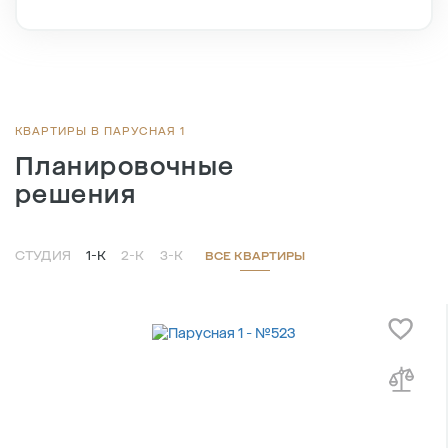
Этаж
8/8
Тип планировки
2-5
2
Общая площадь , м
57.3
2
Жилая площадь , м
22
2
Площадь кухни , м
18
КВАРТИРЫ В ПАРУСНАЯ 1
Планировочные
решения
СТУДИЯ
1-К
2-К
3-К
ВСЕ КВАРТИРЫ