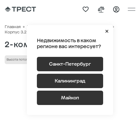
Главная
Квартиры
ЖК «Парусная 1»
Генплан
Квартира №832
Корпус 3.2 Этаж 8
Секция 2
Недвижимость в каком
2-комнатная 57.3 м
2
регионе вас интересует?
Высота потолка выше 3 м
С террасой
Санкт-Петербург
Калининград
Майкоп