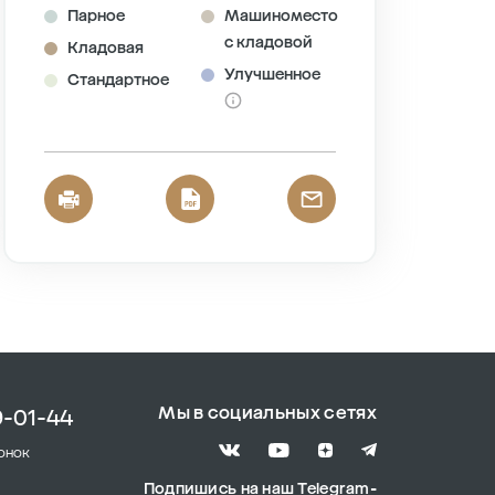
Парное
Машиноместо
с кладовой
Кладовая
Улучшенное
Стандартное
Мы в социальных сетях
9-01-44
онок
Подпишись на наш Telegram-