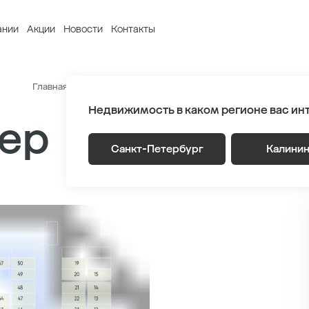
ании
Акции
Новости
Контакты
Главная
Паркинг
ЖК NEWПИТЕР Паркинг Лот 3
Недвижимость в каком регионе вас ин
ер
Санкт-Петербург
Калини