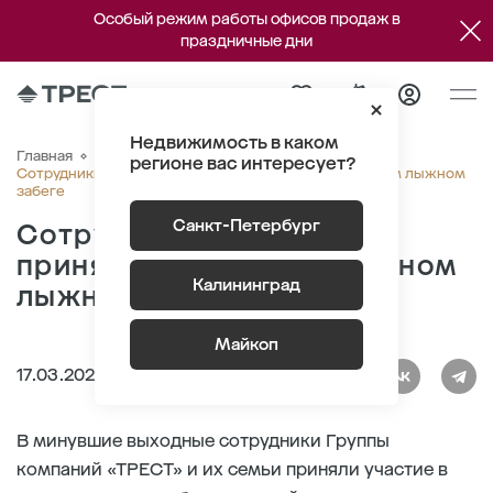
Особый режим работы офисов продаж в
праздничные дни
Недвижимость в каком
Главная
О компании
Новости
регионе вас интересует?
Сотрудники ГК «ТРЕСТ» приняли участие в семейном лыжном
забеге
Санкт-Петербург
Сотрудники ГК «ТРЕСТ»
приняли участие в семейном
Калининград
лыжном забеге
Майкоп
17.03.2026
В минувшие выходные сотрудники Группы
компаний «ТРЕСТ» и их семьи приняли участие в