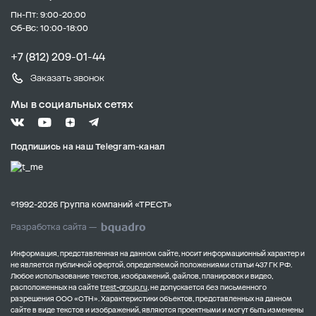
Пн-Пт: 9:00-20:00
Сб-Вс: 10:00-18:00
+7 (812) 209-01-44
Заказать звонок
Мы в социальных сетях
Подпишись на наш Telegram-канал
©1992-2026 Группа компаний «ТРЕСТ»
Разработка сайта —
Информация, представленная на данном сайте, носит информационный характер и
не является публичной офертой, определяемой положениями статьи 437 ГК РФ.
Любое использование текстов, изображений, файлов, планировок и видео,
расположенных на сайте
trest-group.ru
, не допускается без письменного
разрешения ООО «СТН».
Характеристики объектов, представленных на данном
сайте в виде текстов и изображений, являются проектными и могут быть изменены