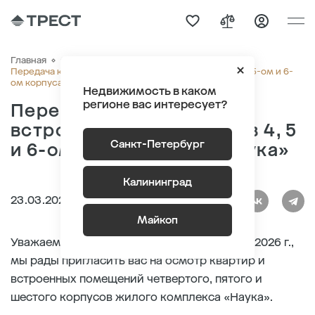
Главная
О компании
Новости
Передача квартир и встроенных помещений в 4-ом, 5-ом и 6-
ом корпусах ЖК «Наука»
Недвижимость в каком
регионе вас интересует?
Передача квартир и
встроенных помещений в 4, 5
Санкт-Петербург
и 6-ом корпусах ЖК «Наука»
Калининград
23.03.2026
Майкоп
Уважаемые покупатели, начиная с 1 апреля 2026 г.,
мы рады пригласить вас на осмотр квартир и
встроенных помещений четвертого, пятого и
шестого корпусов жилого комплекса «Наука».