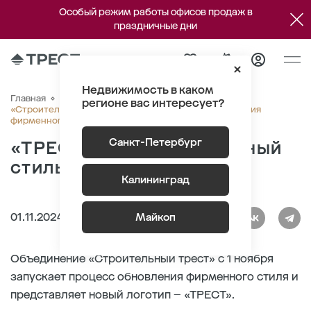
Особый режим работы офисов продаж в
праздничные дни
Недвижимость в каком
Главная
О компании
Новости
регионе вас интересует?
«Строительный трест» запускает процесс обновления
фирменного стиля и представляет новый логотип
Санкт-Петербург
«ТРЕСТ»: новый фирменный
стиль и новый логотип
Калининград
01.11.2024
Майкоп
Объединение «Строительный трест» с 1 ноября
запускает процесс обновления фирменного стиля и
представляет новый логотип – «ТРЕСТ».