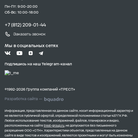
Пн-Пт: 9:00-20:00
Сб-Вс: 10:00-18:00
+7 (812) 209-01-44
Заказать звонок
Мы в социальных сетях
Подпишись на наш Telegram-канал
©1992-2026 Группа компаний «ТРЕСТ»
Разработка сайта —
Информация, представленная на данном сайте, носит информационный характер и
не является публичной офертой, определяемой положениями статьи 437 ГК РФ.
Любое использование текстов, изображений, файлов, планировок и видео,
расположенных на сайте
trest-group.ru
, не допускается без письменного
разрешения ООО «СТН».
Характеристики объектов, представленных на данном
сайте в виде текстов и изображений, являются проектными и могут быть изменены