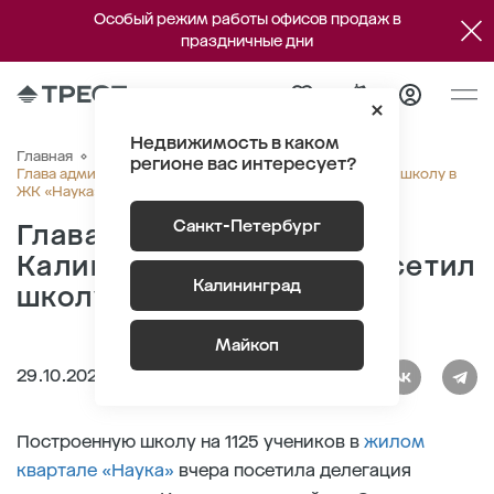
Особый режим работы офисов продаж в
праздничные дни
Недвижимость в каком
Главная
О компании
Новости
регионе вас интересует?
Глава администрации Калининского района посетил школу в
ЖК «Наука»
Санкт-Петербург
Глава администрации
Калининского района посетил
Калининград
школу в ЖК «Наука»
Майкоп
29.10.2024
Построенную школу на 1125 учеников в
жилом
квартале «Наука»
вчера посетила делегация