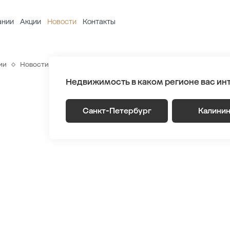
ании
Акции
Новости
Контакты
ии
Новости
«Строительный трест» поздравил петербуржцев 
Недвижимость в каком регионе вас ин
Санкт-Петербург
Калини