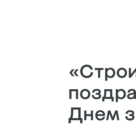
«Строи
поздра
Днем з