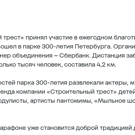
й трест» принял участие в ежегодном благо
рошел в парке 300-летия Петербурга. Орган
нер объединения – Сбербанк. Дистанция заб
лько тысяч человек, составила 4,2 км.
гостей парка 300-летия развлекали актеры, 
тенда компании «Строительный трест» дете
одулисты, артисты пантомимы, «Мыльное шо
марафоне уже становится доброй традицией 