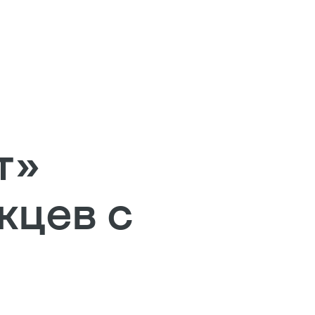
т»
жцев с