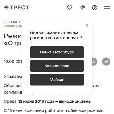
Главная
О компании
Новости
Режим работы компании «Строительный трест»
Недвижимость в каком
Режим работы компании
регионе вас интересует?
«Строительный трест»
Санкт-Петербург
10.06.2019
Калининград
Уважаемые покупатели!
Майкоп
Обращаем внимание на особый режим работы
компании «Строительный трест».
Среда,
12 июня 2019 года – выходной день
!
С 13 июня компания работает в обычном режиме.