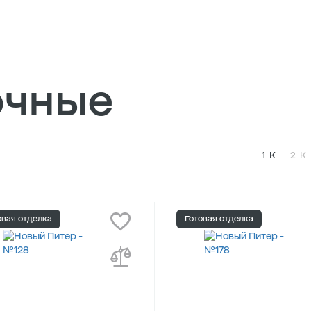
очные
1-К
2-К
овая отделка
Готовая отделка