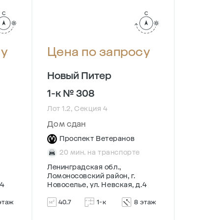
су
Цена по запросу
Цена
Новый Питер
Новый
1-к № 308
1-к №
Лот 1.2, Секция 4
Лот 3, С
Дом сдан
Сдача в
Проспект Ветеранов
Прос
20 мин. на транспорте
20 м
Ленинградская обл.,
Ленингр
Ломоносовский район, г.
Ломонос
.4
Новоселье, ул. Невская, д.4
Новосель
этаж
40.7
1-к
8 этаж
40.45