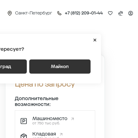
Санкт-Петербург
+7 (812) 209-01-44
Квартира №530
тересует?
нград
Майкоп
Квартира №530
Цена по запросу
Дополнительные
возможности:
Машиноместо
от 750 тыс руб.
Кладовая