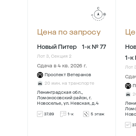
осу
Цена по запросу
Це
Новый Питер
1-к № 77
Нов
Лот 3, Секция 2
1-к
Сдача в 4 кв. 2026 г.
Лот 
Проспект Ветеранов
Сдач
20 мин. на транспорте
ов
П
Ленинградская обл.,
рте
2
Ломоносовский район, г.
Новоселье, ул. Невская, д.4
Лени
г.
Ломо
, д.4
37.89
1-к
5 этаж
Ново
9 этаж
3