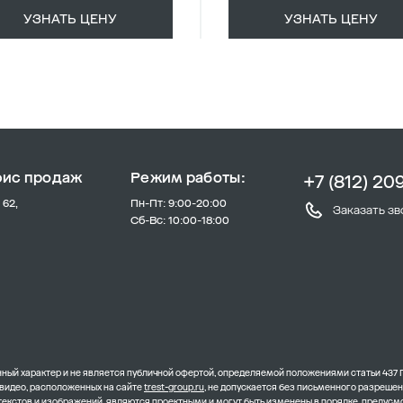
УЗНАТЬ ЦЕНУ
УЗНАТЬ ЦЕНУ
фис продаж
Режим работы:
+7 (812) 20
 62,
Пн-Пт: 9:00-20:00
Заказать зв
Сб-Вс: 10:00-18:00
ый характер и не является публичной офертой, определяемой положениями статьи 437 
 видео, расположенных на сайте
trest-group.ru
, не допускается без письменного разреше
 текстов и изображений, являются проектными и могут быть изменены в порядке, преду