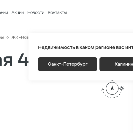
ании
Акции
Новости
Контакты
ры
ЖК «Новый Питер»
Генплан
Лот 1.3 Этаж 2
Секция 8
Недвижимость в каком регионе вас ин
я 43.9 м
2
Санкт-Петербург
Калини