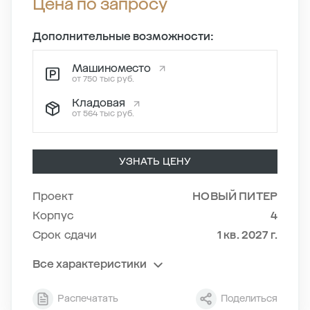
Цена по запросу
Дополнительные возможности:
Машиноместо
от 750 тыс руб.
Кладовая
от 564 тыс руб.
УЗНАТЬ ЦЕНУ
Проект
НОВЫЙ ПИТЕР
Корпус
4
Срок сдачи
1 кв. 2027 г.
Все характеристики
Секция
6
Распечатать
Поделиться