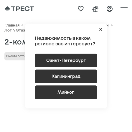
Главная
Квартиры
ЖК «Новый Питер»
Генплан
Квартира №361
Лот 4 Этаж 2
Секция 6
Недвижимость в каком
2-комнатная 61.78 м
2
регионе вас интересует?
Высота потолка 2.75 м
Кухня-гостиная
Санкт-Петербург
Калининград
Майкоп