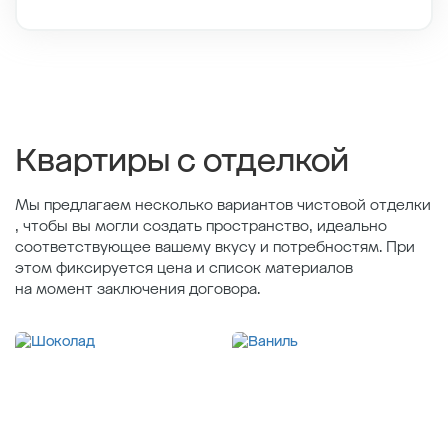
Этаж
7/12
Тип планировки
1-5
2
Общая площадь , м
37.53
2
Жилая площадь , м
11.71
2
Площадь кухни , м
18.47
Квартиры с отделкой
Мы предлагаем несколько вариантов чистовой отделки
, чтобы вы могли создать пространство, идеально
соответствующее вашему вкусу и потребностям. При
этом фиксируется цена и список материалов
на момент заключения договора.