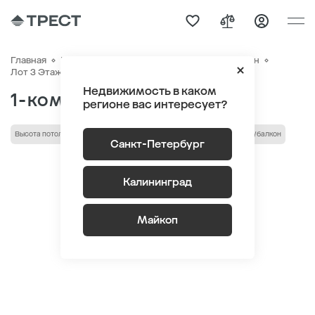
Главная
Квартиры
ЖК «Новый Питер»
Генплан
Квартира №41
Лот 3 Этаж 7
Секция 1
Недвижимость в каком
1-комнатная 37.53 м
2
регионе вас интересует?
Высота потолка 2.75 м
Кухня-гостиная
гардеробная
лоджия/балкон
Санкт-Петербург
Калининград
Майкоп