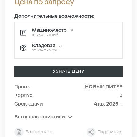
Цена по запросу
Дополнительные возможности:
Машиноместо
от 750 тыс руб.
Кладовая
от 564 тыс руб.
УЗНАТЬ ЦЕНУ
Проект
НОВЫЙ ПИТЕР
Корпус
3
Срок сдачи
4 кв. 2026 г.
Все характеристики
Секция
1
Распечатать
Поделиться