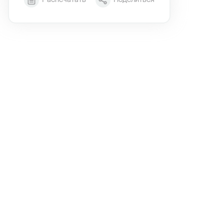
Этаж
6/9
Тип планировки
5-8
2
Общая площадь , м
39.5
2
Жилая площадь , м
13.5
2
Площадь кухни , м
14.2