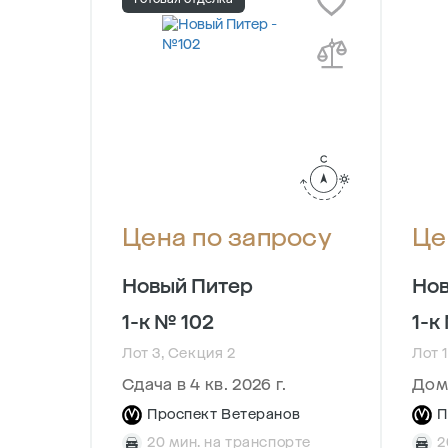
осу
Цена по запросу
Це
Новый Питер
Нов
1-к № 102
1-к
Лот 3, Секция 2
Лот 1
Сдача в 4 кв. 2026 г.
Дом
ов
Проспект Ветеранов
П
рте
20 мин. на транспорте
2