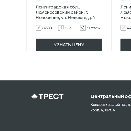
Ленинградская обл.,
Лени
г.
Ломоносовский район, г.
Ломо
, д.4
Новоселье, ул. Невская, д.4
Ново
5 этаж
37.89
1-к
9 этаж
4
УЗНАТЬ ЦЕНУ
Центральный о
Кондратьевский пр., д.
корп. 4, Лит. А