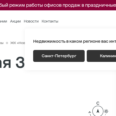
бый режим работы офисов продаж в праздничные
ании
Акции
Новости
Контакты
Недвижимость в каком регионе вас ин
ры
ЖК «Новый Питер»
Генплан
Лот 1.2 Этаж 6
Секция 
я 39.5 м
Санкт-Петербург
Калини
2