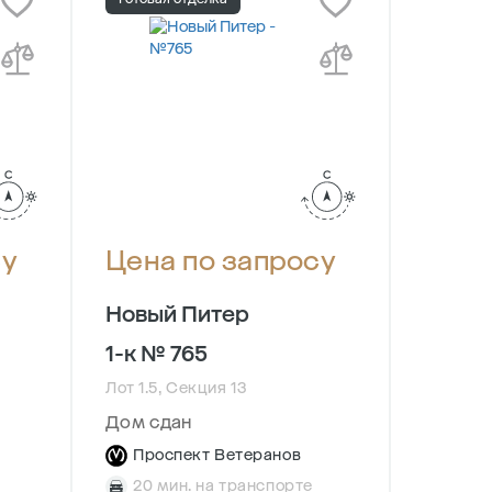
су
Цена по запросу
Цена
Новый Питер
Новый
1-к № 765
1-к №
Лот 1.5, Секция 13
Лот 3, С
Дом сдан
Сдача в
Проспект Ветеранов
Прос
20 мин. на транспорте
20 м