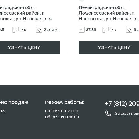
нградская обл.,
Ленинградская обл.,
носовский район, г.
Ломоносовский район, г.
селье, ул. Невская, д.4
Новоселье, ул. Невская, д
2.5
1-к
2 этаж
37.89
1-к
9 
УЗНАТЬ ЦЕНУ
УЗНАТЬ ЦЕНУ
фис продаж
Режим работы:
+7 (812) 20
 62,
Пн-Пт: 9:00-20:00
Заказать зв
Сб-Вс: 10:00-18:00