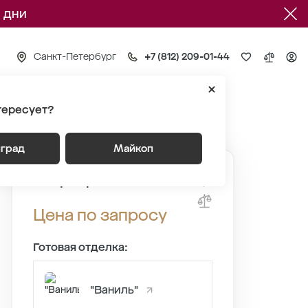
 дни
Санкт-Петербург
+7 (812) 209-01-44
тересует?
5
Квартира №377
нград
Майкоп
Квартира №377
Цена по запросу
Готовая отделка:
"Ваниль"