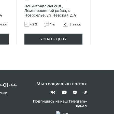
Ленинградская обл.,
Ленингр
Ломоносовский район, г.
Ломонос
.4
Новоселье, ул. Невская, д.4
Новосель
этаж
42.2
1-к
3 этаж
37.69
УЗНАТЬ ЦЕНУ
Мы в социальных сетях
9-01-44
онок
Подпишись на наш Telegram-
канал