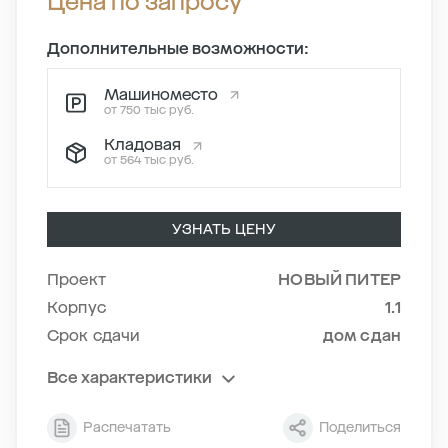
Цена по запросу
Дополнительные возможности:
Машиноместо
от 750 тыс руб.
Кладовая
от 564 тыс руб.
УЗНАТЬ ЦЕНУ
Проект
НОВЫЙ ПИТЕР
Корпус
1.1
Срок сдачи
дом сдан
Все характеристики
Секция
2
Распечатать
Поделиться