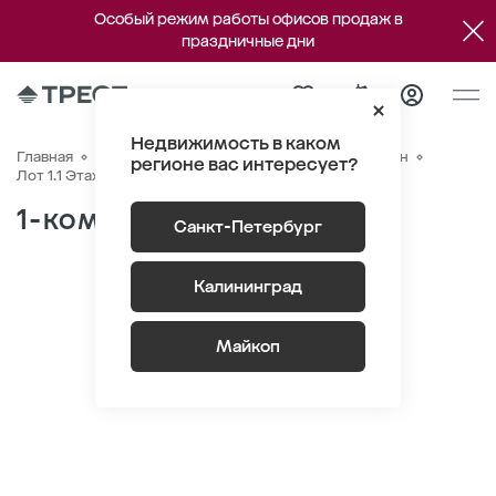
Особый режим работы офисов продаж в
праздничные дни
Недвижимость в каком
Главная
Квартиры
ЖК «Новый Питер»
Генплан
регионе вас интересует?
Квартира №155
Лот 1.1 Этаж 7
Секция 2
1-комнатная 40.9 м
2
Санкт-Петербург
Калининград
Майкоп