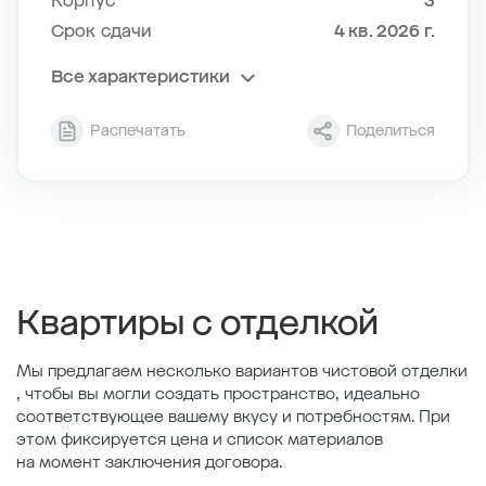
Корпус
3
Срок сдачи
4 кв. 2026 г.
Все характеристики
Секция
1
Распечатать
Поделиться
Этаж
5/12
Тип планировки
1-4
2
Общая площадь , м
37.88
2
Жилая площадь , м
11.91
2
Площадь кухни , м
20.13
Квартиры с отделкой
Мы предлагаем несколько вариантов чистовой отделки
, чтобы вы могли создать пространство, идеально
соответствующее вашему вкусу и потребностям. При
этом фиксируется цена и список материалов
на момент заключения договора.