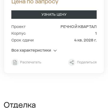
Цена по запросу
УЗНАТЬ ЦЕНУ
Проект
РЕЧНОЙ КВАРТАЛ
Корпус
1
Срок сдачи
4 кв. 2028 г.
Все характеристики
Секция
2
Распечатать
Поделиться
Этаж
12/24
Тип планировки
2-2
2
Общая площадь , м
63.04
2
Жилая площадь , м
24.3
2
Площадь кухни , м
18.45
Отделка