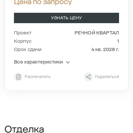
Цена по запросу
УЗНАТЬ ЦЕНУ
Проект
РЕЧНОЙ КВАРТАЛ
Корпус
1
Срок сдачи
4 кв. 2028 г.
Все характеристики
Секция
2
Распечатать
Поделиться
Этаж
6/24
Тип планировки
2-2
2
Общая площадь , м
63.04
2
Жилая площадь , м
24.3
2
Площадь кухни , м
18.45
Отделка