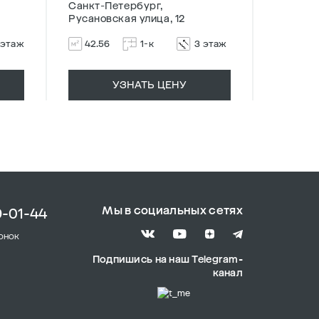
Санкт-Петербург,
Санкт-П
Русановская улица, 12
Русанов
 этаж
42.56
1-к
3 этаж
37.05
УЗНАТЬ ЦЕНУ
Мы в социальных сетях
9-01-44
онок
Подпишись на наш Telegram-
канал