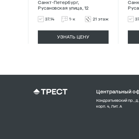
Санкт-Петербург,
Санк
Русановская улица, 12
Руса
17 этаж
37.14
1-к
21 этаж
37
УЗНАТЬ ЦЕНУ
Центральный о
Кондратьевский пр., д.
корп. 4, Лит. А