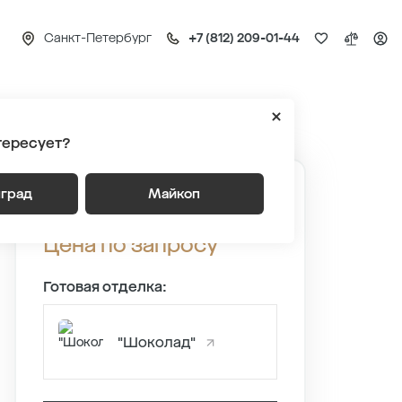
Санкт-Петербург
+7 (812) 209-01-44
с 1
Квартира №66
тересует?
нград
Майкоп
Квартира №66
Цена по запросу
Готовая отделка:
"Шоколад"