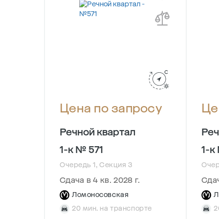
осу
Цена по запросу
Це
Речной квартал
Реч
1-к № 571
1-к
Очередь 1, Секция 3
Очер
Сдача в 4 кв. 2028 г.
Сдач
Ломоносовская
Л
рте
20 мин. на транспорте
2