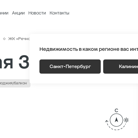
ании
Акции
Новости
Контакты
ы
ЖК «Речной квартал»
Генплан
Очередь 1 Этаж 9
Корпу
Недвижимость в каком регионе вас ин
я 37.05 м
2
Санкт-Петербург
Калини
лоджия/балкон