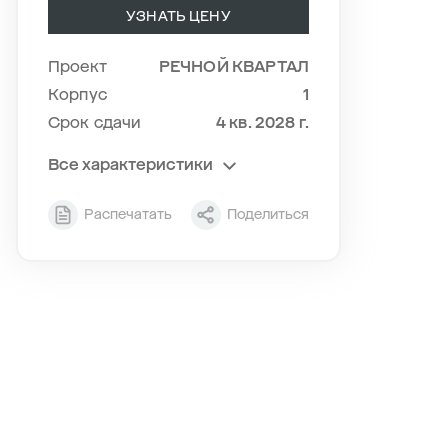
УЗНАТЬ ЦЕНУ
Проект
РЕЧНОЙ КВАРТАЛ
Корпус
1
Срок сдачи
4 кв. 2028 г.
Все характеристики
Секция
1
Распечатать
Поделиться
Этаж
9/24
Тип планировки
1-5
2
Общая площадь , м
37.05
2
Жилая площадь , м
10.47
2
Площадь кухни , м
15.7