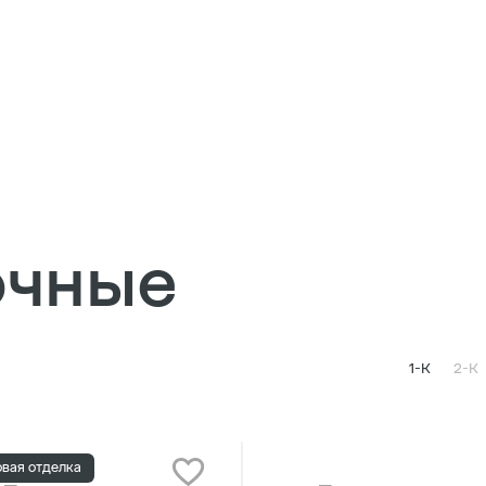
очные
1-К
2-К
овая отделка