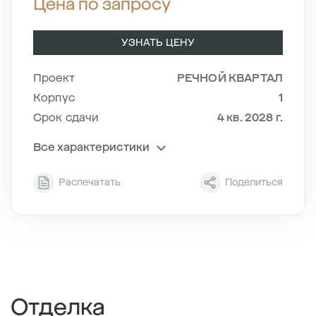
Цена по запросу
УЗНАТЬ ЦЕНУ
Проект
РЕЧНОЙ КВАРТАЛ
Корпус
1
Срок сдачи
4 кв. 2028 г.
Все характеристики
Секция
2
Распечатать
Поделиться
Этаж
7/24
Тип планировки
2-4
2
Общая площадь , м
62.45
2
Жилая площадь , м
25.35
2
Площадь кухни , м
16.86
Отделка