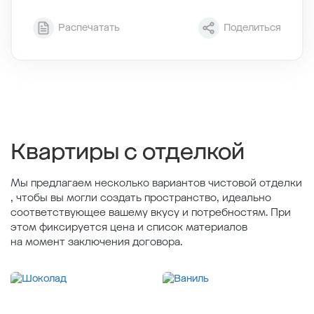
Секция
1
Распечатать
Поделиться
Этаж
9/11
Тип планировки
1-1
2
Общая площадь , м
54.62
2
Жилая площадь , м
23.94
2
Площадь кухни , м
15.28
Квартиры с отделкой
Мы предлагаем несколько вариантов чистовой отделки
, чтобы вы могли создать пространство, идеально
соответствующее вашему вкусу и потребностям. При
этом фиксируется цена и список материалов
на момент заключения договора.