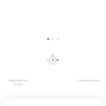
квартира на
секция в доме
этаже