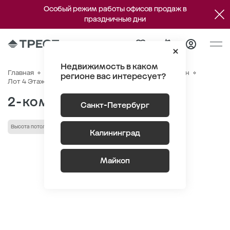
Особый режим работы офисов продаж в
праздничные дни
Недвижимость в каком
Главная
Квартиры
ЖК «Новый Питер»
Генплан
регионе вас интересует?
Квартира №78
Лот 4 Этаж 9
Секция 1
2-комнатная 54.62 м
2
Санкт-Петербург
Высота потолка 2.75 м
кладовая
Калининград
Майкоп