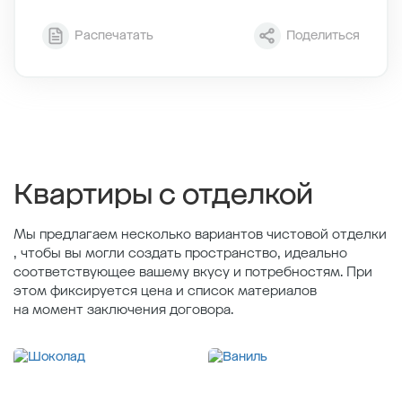
Секция
4
Распечатать
Поделиться
Этаж
3/12
Тип планировки
4-3
2
Общая площадь , м
37.89
2
Жилая площадь , м
11.98
2
Площадь кухни , м
20.08
Квартиры с отделкой
Мы предлагаем несколько вариантов чистовой отделки
, чтобы вы могли создать пространство, идеально
соответствующее вашему вкусу и потребностям. При
этом фиксируется цена и список материалов
на момент заключения договора.