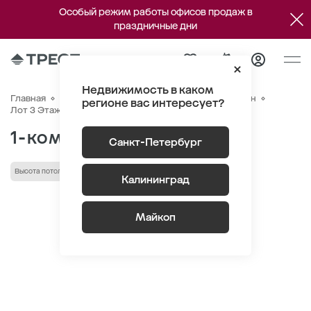
Особый режим работы офисов продаж в
праздничные дни
Недвижимость в каком
Главная
Квартиры
ЖК «Новый Питер»
Генплан
регионе вас интересует?
Квартира №183
Лот 3 Этаж 3
Секция 4
1-комнатная 37.89 м
2
Санкт-Петербург
Высота потолка 2.75 м
Кухня-гостиная
лоджия/балкон
Калининград
Майкоп