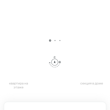
квартира на
секция в доме
этаже