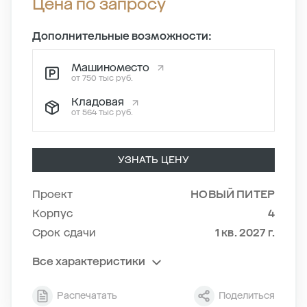
Цена по запросу
Дополнительные возможности:
Машиноместо
от 750 тыс руб.
Кладовая
от 564 тыс руб.
УЗНАТЬ ЦЕНУ
Проект
НОВЫЙ ПИТЕР
Корпус
4
Срок сдачи
1 кв. 2027 г.
Все характеристики
Секция
9
Распечатать
Поделиться