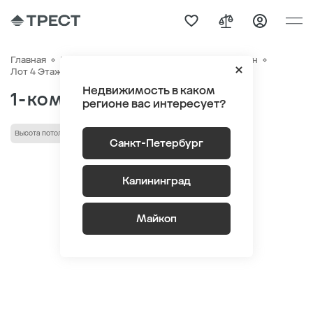
Главная
Квартиры
ЖК «Новый Питер»
Генплан
Квартира №627
Лот 4 Этаж 7
Секция 9
Недвижимость в каком
1-комнатная 35.35 м
2
регионе вас интересует?
Высота потолка 2.75 м
Санкт-Петербург
Калининград
Майкоп