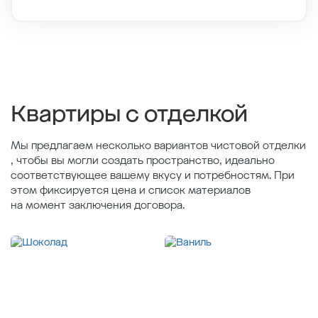
Этаж
7/11
Тип планировки
9-3
2
Общая площадь , м
35.35
2
Жилая площадь , м
10.57
2
Площадь кухни , м
15.32
Квартиры с отделкой
Мы предлагаем несколько вариантов чистовой отделки
, чтобы вы могли создать пространство, идеально
соответствующее вашему вкусу и потребностям. При
этом фиксируется цена и список материалов
на момент заключения договора.