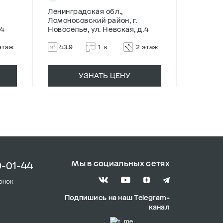
Ленинградская обл.,
Ленингр
Ломоносовский район, г.
Ломонос
.4
Новоселье, ул. Невская, д.4
Новосель
этаж
43.9
1-к
2 этаж
37.94
УЗНАТЬ ЦЕНУ
Мы в социальных сетях
9-01-44
онок
Подпишись на наш Telegram-
канал