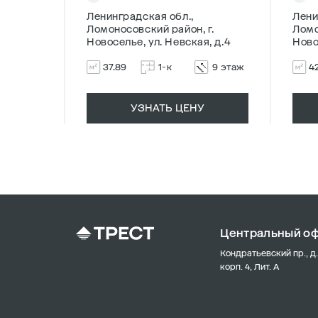
Ленинградская обл.,
Лени
г.
Ломоносовский район, г.
Ломо
, д.4
Новоселье, ул. Невская, д.4
Ново
5 этаж
37.89
1-к
9 этаж
4
УЗНАТЬ ЦЕНУ
Центральный о
Кондратьевский пр., д.
корп. 4, Лит. А