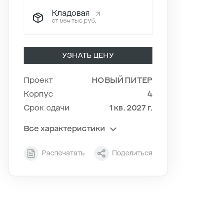
Кладовая
от 564 тыс руб.
УЗНАТЬ ЦЕНУ
Проект
НОВЫЙ ПИТЕР
Корпус
4
Срок сдачи
1 кв. 2027 г.
Все характеристики
Секция
10
Распечатать
Поделиться
Этаж
7/11
Тип планировки
10-3
2
Общая площадь , м
39.47
2
Жилая площадь , м
10.56
2
Площадь кухни , м
17.45