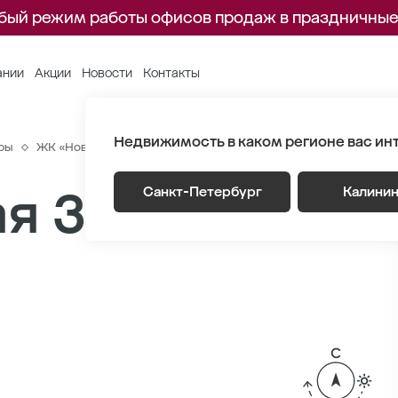
бый режим работы офисов продаж в праздничные
ании
Акции
Новости
Контакты
Недвижимость в каком регионе вас ин
ры
ЖК «Новый Питер»
Генплан
Лот 4 Этаж 7
Секция 10
я 39.47 м
Санкт-Петербург
Калини
2