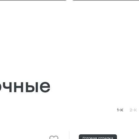
очные
1-К
2-К
Готовая отделка