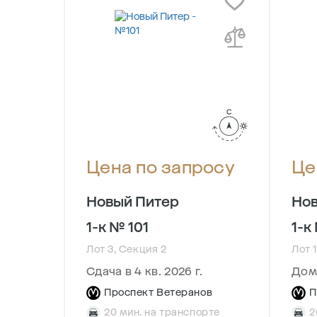
осу
Цена по запросу
Це
Новый Питер
Нов
1-к № 101
1-к
Лот 3, Секция 2
Лот 1
Сдача в 4 кв. 2026 г.
Дом
ов
Проспект Ветеранов
П
рте
20 мин. на транспорте
2