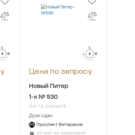
су
Цена по запросу
Цена
Новый Питер
Новый
1-к № 530
1-к №
Лот 1.3, Секция 8
Лот 3, С
Дом сдан
Сдача в
Проспект Ветеранов
Прос
20 мин. на транспорте
20 м