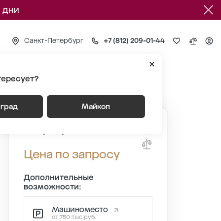
 дни
Санкт-Петербург
+7 (812) 209-01-44
тересует?
Квартира №732
нград
Майкоп
Квартира №732
Цена по запросу
Дополнительные
возможности:
Машиноместо
от 750 тыс руб.