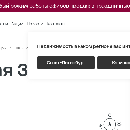
бый режим работы офисов продаж в праздничные
ании
Акции
Новости
Контакты
Недвижимость в каком регионе вас ин
иры
ЖК «Новый Питер»
Генплан
Лот 4 Этаж 7
Секция 1
я 34.06 м
Санкт-Петербург
Калини
2