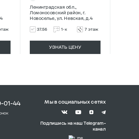
Ленинградская обл.,
Ленингр
Ломоносовский район, г.
Ломонос
.4
Новоселье, ул. Невская, д.4
Новосель
этаж
37.56
1-к
7 этаж
37.69
УЗНАТЬ ЦЕНУ
Мы в социальных сетях
9-01-44
онок
Подпишись на наш Telegram-
канал