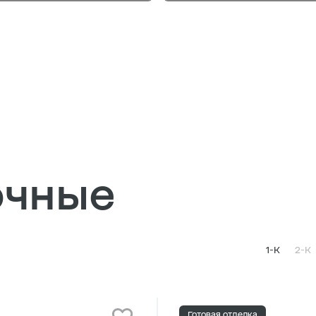
очные
1-К
2-К
Готовая отделка