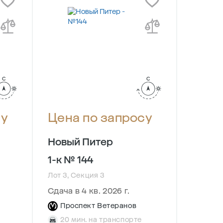
су
Цена по запросу
Цена
Новый Питер
Новый
1-к № 144
1-к № 
Лот 3, Секция 3
Лот 3, С
Сдача в 4 кв. 2026 г.
Сдача в
Проспект Ветеранов
Прос
20 мин. на транспорте
20 м