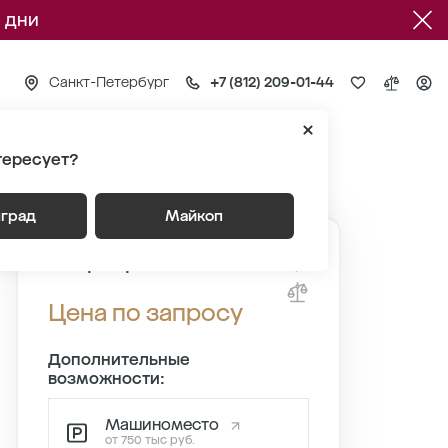
 дни
Санкт-Петербург
+7 (812) 209-01-44
тересует?
Квартира №65
нград
Майкоп
Квартира №65
Цена по запросу
Дополнительные
возможности:
Машиноместо
от 750 тыс руб.