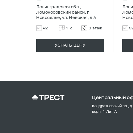
Ленинградская обл.,
Лени
г.
Ломоносовский район, г.
Ломо
, д.4
Новоселье, ул. Невская, д.4
Ново
7 этаж
42
1-к
3 этаж
3
УЗНАТЬ ЦЕНУ
Центральный о
Кондратьевский пр., д.
корп. 4, Лит. А