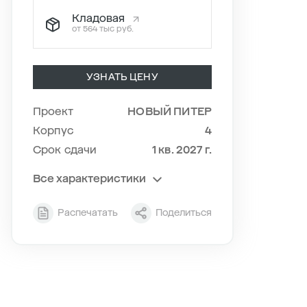
Кладовая
от 564 тыс руб.
УЗНАТЬ ЦЕНУ
Проект
НОВЫЙ ПИТЕР
Корпус
4
Срок сдачи
1 кв. 2027 г.
Все характеристики
Секция
1
Распечатать
Поделиться
Этаж
7/11
Тип планировки
1-10
2
Общая площадь , м
34.06
2
Жилая площадь , м
10.05
2
Площадь кухни , м
14.09