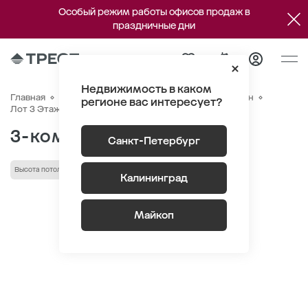
Особый режим работы офисов продаж в
праздничные дни
Недвижимость в каком
Главная
Квартиры
ЖК «Новый Питер»
Генплан
регионе вас интересует?
Квартира №313
Лот 3 Этаж 9
Секция 6
3-комнатная 67.3 м
2
Санкт-Петербург
Высота потолка 2.75 м
Кухня-гостиная
лоджия/балкон
Калининград
Майкоп