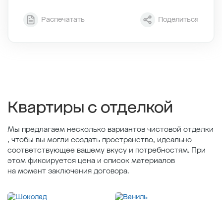
Секция
6
Распечатать
Поделиться
Этаж
9/12
Тип планировки
6-2
2
Общая площадь , м
67.3
2
Жилая площадь , м
31.28
2
Площадь кухни , м
28.23
Квартиры с отделкой
Мы предлагаем несколько вариантов чистовой отделки
, чтобы вы могли создать пространство, идеально
соответствующее вашему вкусу и потребностям. При
этом фиксируется цена и список материалов
на момент заключения договора.