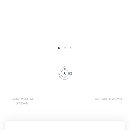
квартира на
секция в доме
этаже