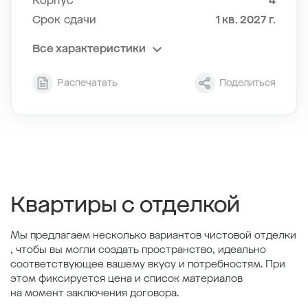
Корпус
4
Срок сдачи
1 кв. 2027 г.
Все характеристики
Секция
10
Распечатать
Поделиться
Этаж
4/11
Тип планировки
10-4
2
Общая площадь , м
34.71
2
Жилая площадь , м
10.57
2
Площадь кухни , м
14.68
Квартиры с отделкой
Мы предлагаем несколько вариантов чистовой отделки
, чтобы вы могли создать пространство, идеально
соответствующее вашему вкусу и потребностям. При
этом фиксируется цена и список материалов
на момент заключения договора.