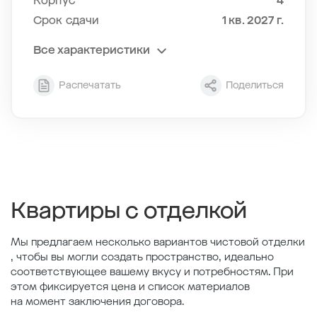
Корпус
4
Срок сдачи
1 кв. 2027 г.
Все характеристики
Секция
8
Распечатать
Поделиться
Этаж
3/11
Тип планировки
8-2
2
Общая площадь , м
39.31
2
Жилая площадь , м
12.41
2
Площадь кухни , м
15.52
Квартиры с отделкой
Мы предлагаем несколько вариантов чистовой отделки
, чтобы вы могли создать пространство, идеально
соответствующее вашему вкусу и потребностям. При
этом фиксируется цена и список материалов
на момент заключения договора.