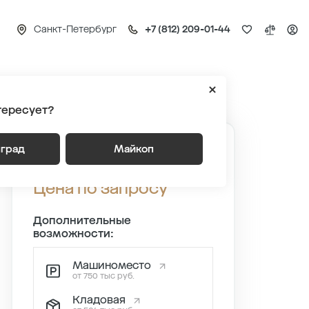
Санкт-Петербург
+7 (812) 209-01-44
Квартира №692
тересует?
нград
Майкоп
Квартира №692
Цена по запросу
Дополнительные
возможности:
Машиноместо
от 750 тыс руб.
Кладовая