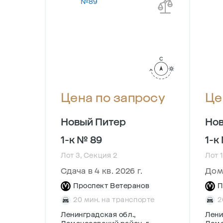
осу
Цена по запросу
Це
Новый Питер
Нов
1-к № 89
1-к
Лот 3, Секция 2
Лот 1
Сдача в 4 кв. 2026 г.
Дом
ов
Проспект Ветеранов
П
рте
20 мин. на транспорте
2
Ленинградская обл.,
Лени