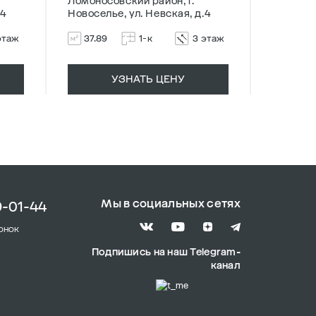
Ломоносовский район, г.
Ломонос
.4
Новоселье, ул. Невская, д.4
Новосель
этаж
37.89
1-к
3 этаж
40.7
УЗНАТЬ ЦЕНУ
Мы в социальных сетях
9-01-44
онок
Подпишись на наш Telegram-
канал