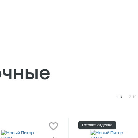
очные
1-К
2-К
Готовая отделка