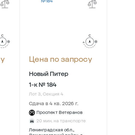
су
Цена по запросу
Цена
Новый Питер
Новый
1-к № 184
1-к № 
Лот 3, Секция 4
Лот 1.2,
Сдача в 4 кв. 2026 г.
Дом сд
Проспект Ветеранов
Прос
20 мин. на транспорте
20 м
Ленинградская обл.,
Ленингр