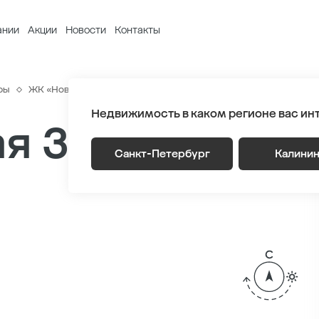
ании
Акции
Новости
Контакты
ры
ЖК «Новый Питер»
Генплан
Лот 4 Этаж 3
Секция 10
Недвижимость в каком регионе вас ин
я 39.47 м
2
Санкт-Петербург
Калини