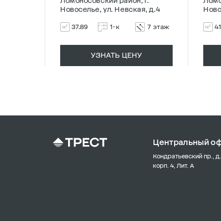
г.
Ломоносовский район, г.
Ломо
, д.4
Новоселье, ул. Невская, д.4
Ново
9 этаж
37.89
1-к
7 этаж
41
УЗНАТЬ ЦЕНУ
Центральный о
Кондратьевский пр., д.
корп. 4, Лит. А