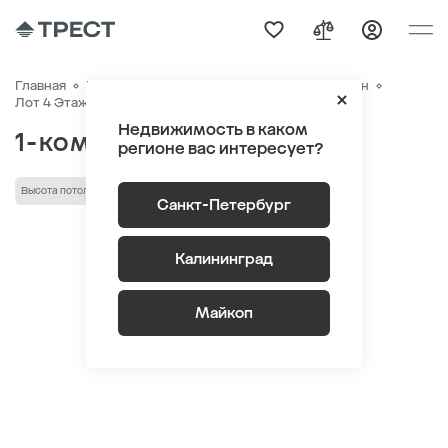
Главная
Квартиры
ЖК «Новый Питер»
Генплан
Квартира №360
Лот 4 Этаж 2
Секция 6
Недвижимость в каком
1-комнатная 36.5 м
2
регионе вас интересует?
Высота потолка 2.75 м
Санкт-Петербург
Калининград
Майкоп