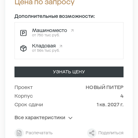
Цена по запросу
Дополнительные возможности:
Машиноместо
от 750 тыс руб.
Кладовая
от 564 тыс руб.
УЗНАТЬ ЦЕНУ
Проект
НОВЫЙ ПИТЕР
Корпус
4
Срок сдачи
1 кв. 2027 г.
Все характеристики
Секция
6
Распечатать
Поделиться