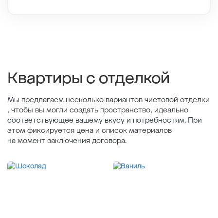
Этаж
7/12
Тип планировки
10-8
2
Общая площадь , м
32.86
2
Жилая площадь , м
10.15
2
Площадь кухни , м
17.11
Квартиры с отделкой
Мы предлагаем несколько вариантов чистовой отделки
, чтобы вы могли создать пространство, идеально
соответствующее вашему вкусу и потребностям. При
этом фиксируется цена и список материалов
на момент заключения договора.