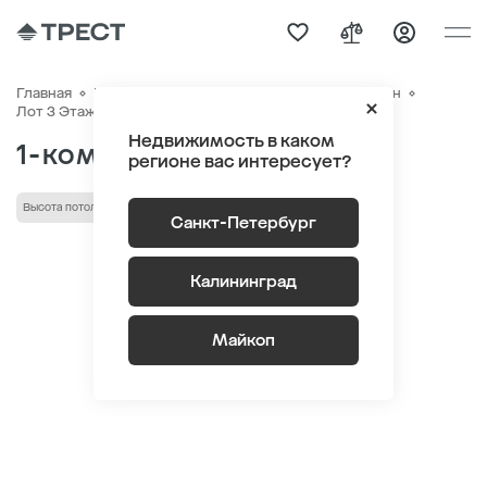
Главная
Квартиры
ЖК «Новый Питер»
Генплан
Квартира №566
Лот 3 Этаж 7
Секция 10
Недвижимость в каком
1-комнатная 32.86 м
2
регионе вас интересует?
Высота потолка 2.75 м
лоджия/балкон
Санкт-Петербург
Калининград
Майкоп