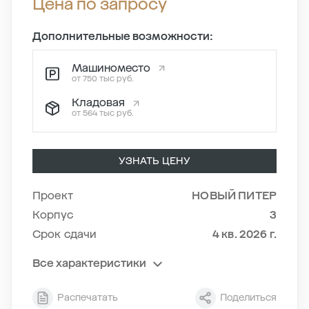
Цена по запросу
Дополнительные возможности:
Машиноместо
от 750 тыс руб.
Кладовая
от 564 тыс руб.
УЗНАТЬ ЦЕНУ
Проект
НОВЫЙ ПИТЕР
Корпус
3
Срок сдачи
4 кв. 2026 г.
Все характеристики
Секция
10
Распечатать
Поделиться