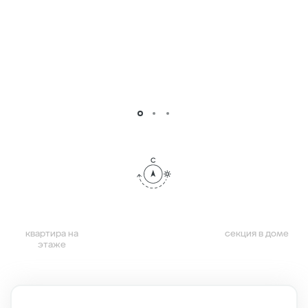
квартира на
секция в доме
этаже