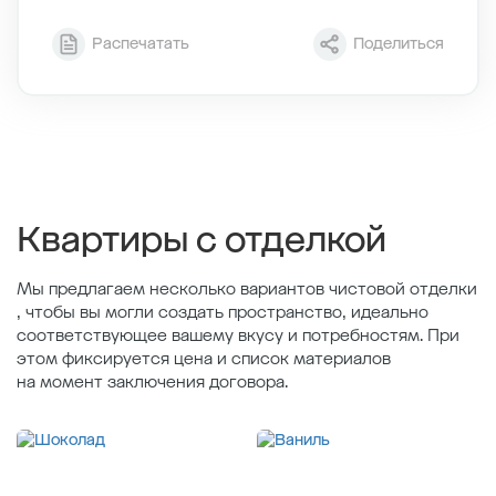
Секция
7
Распечатать
Поделиться
Этаж
3/12
Тип планировки
7-2
2
Общая площадь , м
58.21
2
Жилая площадь , м
24.62
2
Площадь кухни , м
21.23
Квартиры с отделкой
Мы предлагаем несколько вариантов чистовой отделки
, чтобы вы могли создать пространство, идеально
соответствующее вашему вкусу и потребностям. При
этом фиксируется цена и список материалов
на момент заключения договора.