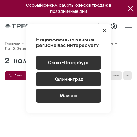
Особый режим работы офисов продаж в
праздничные дни
Недвижимость в каком
Главная
Квартиры
ЖК «Новый Питер»
Генплан
регионе вас интересует?
Квартира №325
Лот 3 Этаж 3
Секция 7
2-комнатная 58.21 м
2
Санкт-Петербург
Акция
Рассрочка
Высота потолка 2.75 м
Кухня-гостиная
Калининград
гардеробная
лоджия/балкон
Майкоп