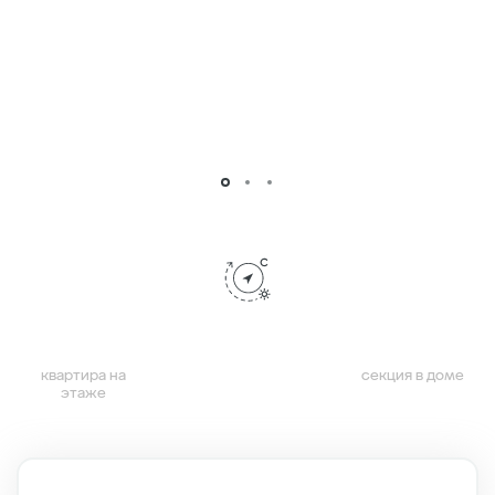
квартира на
секция в доме
этаже