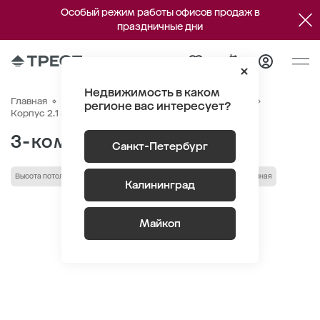
Особый режим работы офисов продаж в
праздничные дни
Недвижимость в каком
Главная
Квартиры
ЖК «Парусная 1»
Генплан
регионе вас интересует?
Квартира №484
Корпус 2.1 Этаж 6
Секция 2
3-комнатная 111.1 м
2
Санкт-Петербург
Высота потолка выше 3 м
С террасой
гардеробная
постирочная
Калининград
Майкоп