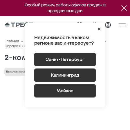
Особый режим работы офисов продаж в
праздничные дни
Недвижимость в каком
Главная
Квартиры
ЖК «Парусная 1»
Генплан
регионе вас интересует?
Квартира №884
Корпус 3.3 Этаж 2
Секция 1
2-комнатная 66.2 м
2
Санкт-Петербург
Высота потолка 2.9 м
Кухня-гостиная
Калининград
Майкоп