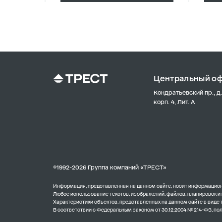
Центральный о
Кондратьевский пр., д.
корп. 4, Лит. А
©1992-2026 Группа компаний «ТРЕСТ»
Информация, представленная на данном сайте, носит информационн
Любое использование текстов, изображений, файлов, планировок и
Характеристики объектов, представленных на данном сайте в виде
В соответствии с Федеральным законом от 30.12.2004 № 214-ФЗ, п