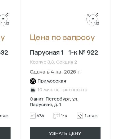
су
Цена по запросу
Цена
632
Парусная 1
1-к № 922
Парус
Корпус 3.3, Секция 2
Корпус 2
Сдача в 4 кв. 2026 г.
Сдача в
Приморская
При
10 мин. на транспорте
10 м
Санкт-Петербург, ул.
Санкт-П
Парусная, д. 1
Парусная
этаж
47.4
1-к
1 этаж
50.5
УЗНАТЬ ЦЕНУ