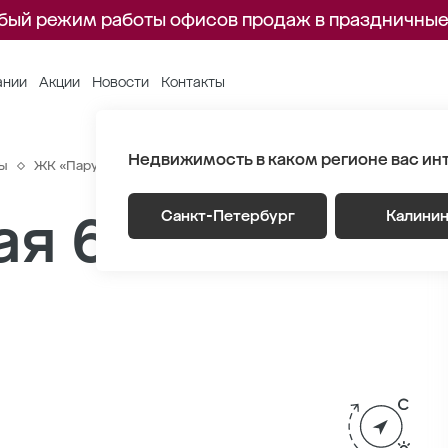
бый режим работы офисов продаж в праздничные
ании
Акции
Новости
Контакты
Недвижимость в каком регионе вас ин
ы
ЖК «Парусная 1»
Генплан
Корпус 3.2 Этаж 4
Секция 
я 65.6 м
Санкт-Петербург
Калини
2