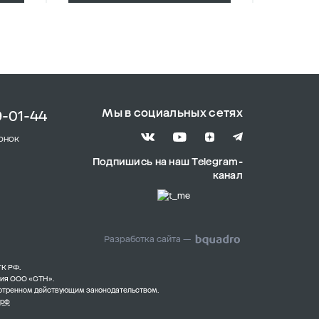
Мы в социальных сетях
9-01-44
онок
Подпишись на наш Telegram-
канал
Разработка сайта —
ГК РФ.
ния ООО «СТН».
смотренном действующим законодательством.
.рф