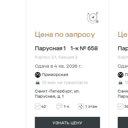
осу
Цена по запросу
Це
№ 144
Парусная 1
1-к № 658
Пар
Корпус 3.1, Секция 2
Корп
Сдача в 4 кв. 2026 г.
Сдач
Приморская
П
рте
10 мин. на транспорте
1
Санкт-Петербург, ул.
Санк
Парусная, д. 1
Пару
5 этаж
42
1-к
1 этаж
3
УЗНАТЬ ЦЕНУ