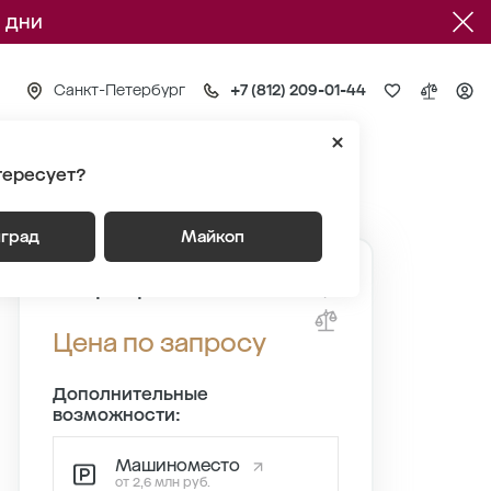
 дни
Санкт-Петербург
+7 (812) 209-01-44
тересует?
3
Квартира №850
нград
Майкоп
Квартира №850
Цена по запросу
Дополнительные
возможности:
Машиноместо
от 2,6 млн руб.