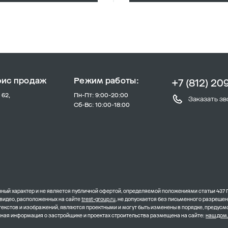
фис продаж
Режим работы:
+7 (812) 20
 62,
Пн-Пт: 9:00-20:00
Заказать зв
Сб-Вс: 10:00-18:00
ый характер и не является публичной офертой, определяемой положениями статьи 437 
 видео, расположенных на сайте
trest-group.ru
, не допускается без письменного разреше
 текстов и изображений, являются проектными и могут быть изменены в порядке, преду
олная информация о застройщике и проектах строительства размещена на сайте:
наш.дом