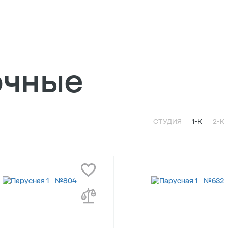
очные
СТУДИЯ
1-К
2-К