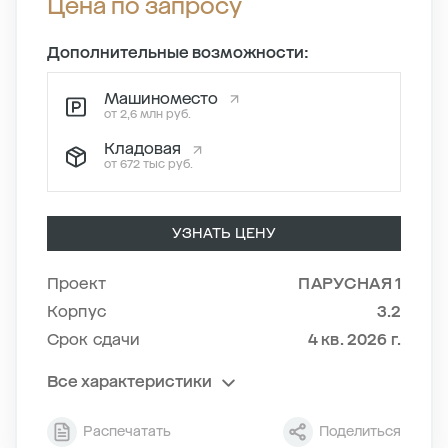
Цена по запросу
Дополнительные возможности:
Машиноместо
от 2,6 млн руб.
Кладовая
от 672 тыс руб.
УЗНАТЬ ЦЕНУ
Проект
ПАРУСНАЯ 1
Корпус
3.2
Срок сдачи
4 кв. 2026 г.
Все характеристики
Секция
3
Распечатать
Поделиться