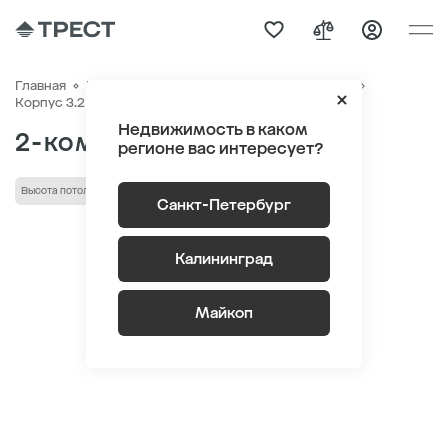
Главная
Квартиры
ЖК «Парусная 1»
Генплан
Квартира №842
Корпус 3.2 Этаж 2
Секция 3
Недвижимость в каком
2-комнатная 65.8 м
2
регионе вас интересует?
Высота потолка 2.9 м
Санкт-Петербург
Калининград
Майкоп