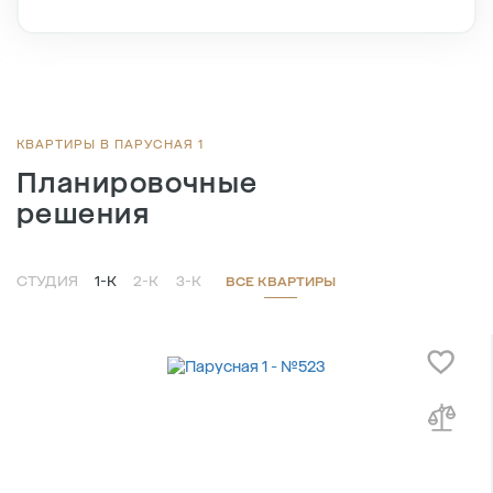
Этаж
2/8
Тип планировки
3-5
2
Общая площадь , м
65.8
2
Жилая площадь , м
33.8
2
Площадь кухни , м
17.5
КВАРТИРЫ В ПАРУСНАЯ 1
Планировочные
решения
СТУДИЯ
1-К
2-К
3-К
ВСЕ КВАРТИРЫ